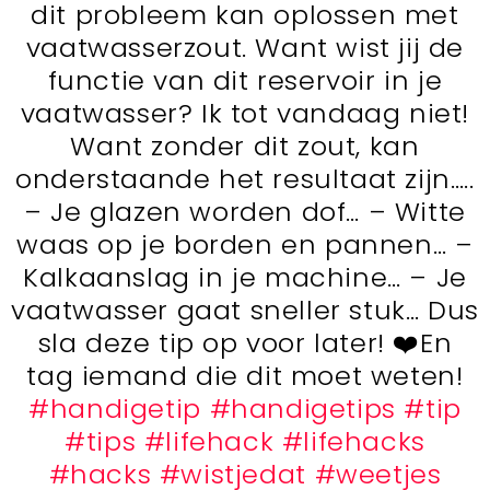
dit probleem kan oplossen met
vaatwasserzout. Want wist jij de
functie van dit reservoir in je
vaatwasser? Ik tot vandaag niet!
Want zonder dit zout, kan
onderstaande het resultaat zijn…..
– Je glazen worden dof… – Witte
waas op je borden en pannen… –
Kalkaanslag in je machine… – Je
vaatwasser gaat sneller stuk… Dus
sla deze tip op voor later! ❤️En
tag iemand die dit moet weten!
#handigetip
#handigetips
#tip
#tips
#lifehack
#lifehacks
#hacks
#wistjedat
#weetjes