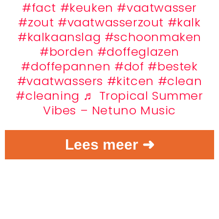
#fact
#keuken
#vaatwasser
#zout
#vaatwasserzout
#kalk
#kalkaanslag
#schoonmaken
#borden
#doffeglazen
#doffepannen
#dof
#bestek
#vaatwassers
#kitcen
#clean
#cleaning
♬ Tropical Summer
Vibes – Netuno Music
Lees meer ➜