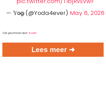
pic.twitter.com/T1bjRvEvwF
— 𝕐o̴g̴ (@Yoda4ever)
May 6, 2026
Ook geschreven door:
X.com
Lees meer ➜