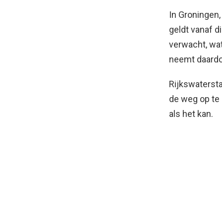
In Groningen,
geldt vanaf d
verwacht, wa
neemt daardoo
Rijkswatersta
de weg op te g
als het kan.