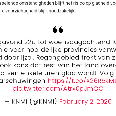
selende omstandigheden blijft het risico op gladheid vo
ra voorzichtigheid blijft noodzakelijk.
gavond 22u tot woensdagochtend 1
nje voor noordelijke provincies van
 door ijzel. Regengebied trekt van 
 ook kans dat rest van het land ove
aatsen enkele uren glad wordt. Volg
arschuwingen
https://t.co/X26R5k
pic.twitter.com/Atrx0pJmQO
— KNMI (@KNMI)
February 2, 2026