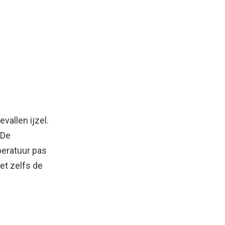
vallen ijzel.
 De
peratuur pas
et zelfs de