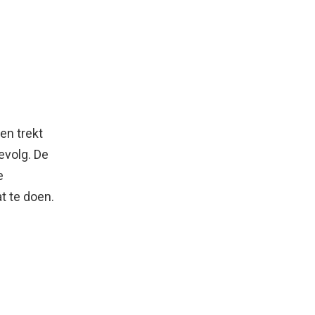
en trekt
evolg. De
e
t te doen.