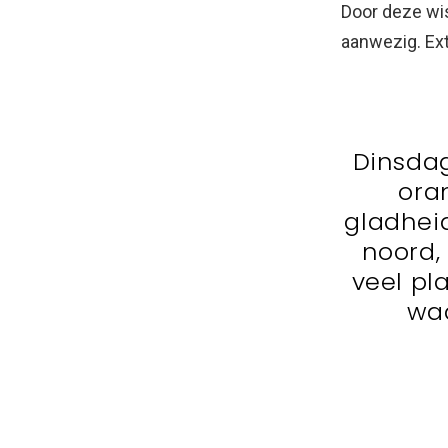
Door deze wis
aanwezig. Ext
Dinsda
ora
gladheid
noord,
veel pl
wa