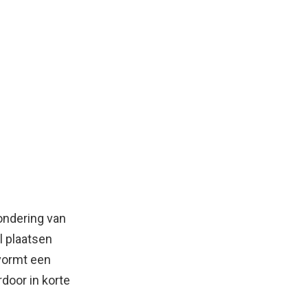
zondering van
l plaatsen
 vormt een
door in korte