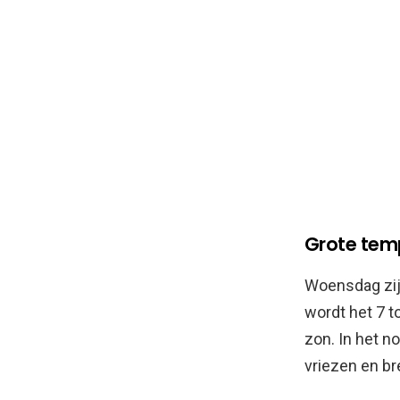
Grote temp
Woensdag zijn
wordt het 7 t
zon. In het n
vriezen en br