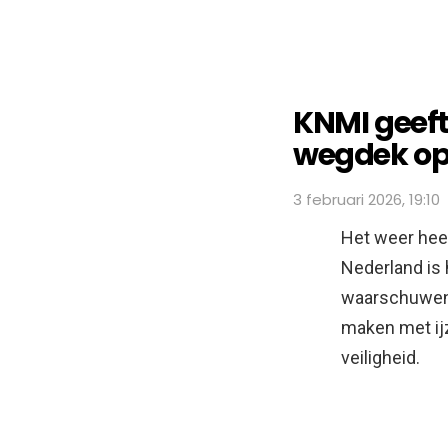
KNMI geeft
wegdek op
3 februari 2026, 19:10
Het weer hee
Nederland is 
waarschuwen 
maken met ij
veiligheid.