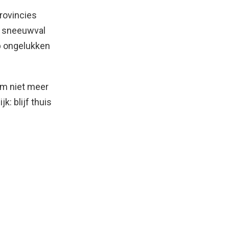
provincies
k sneeuwval
p ongelukken
om niet meer
k: blijf thuis