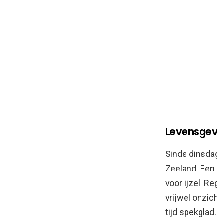
Levensgeva
Sinds dinsdag
Zeeland. Een 
voor ijzel. R
vrijwel onzic
tijd spekglad.