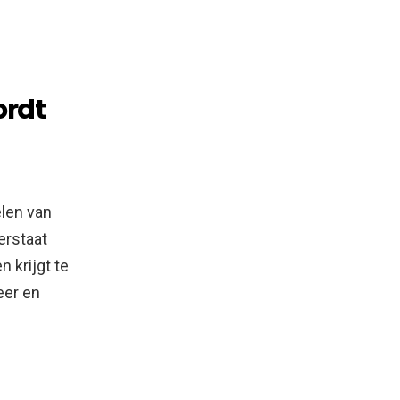
ordt
len van
erstaat
 krijgt te
eer en