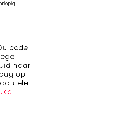
orlopig
0u code
wege
zuid naar
rdag op
 actuele
MUKd