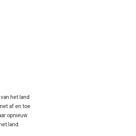
 van het land
met af en toe
daar opnieuw
het land.